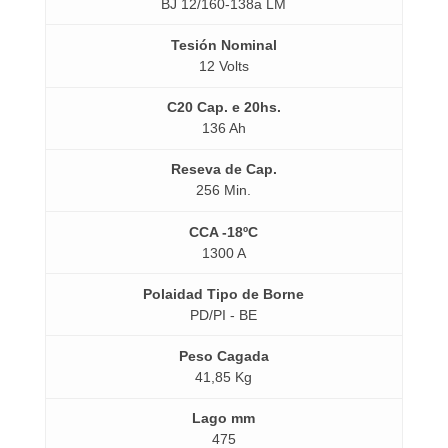
BJ 12/160-138a LM
12 Volts
136 Ah
256 Min.
1300 A
PD/PI - BE
41,85 Kg
475