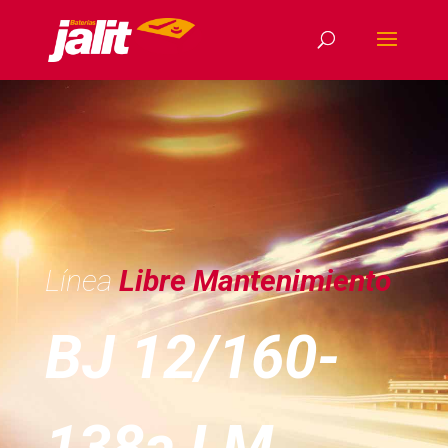
Línea
Libre Mantenimiento
BJ 12/160-
138a LM