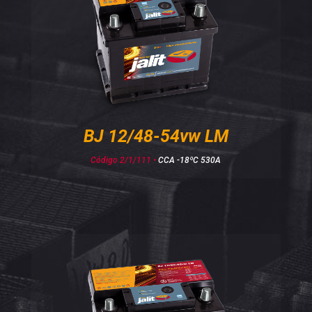
BJ 12/48-54vw LM
Código 2/1/111 •
CCA -18ºC 530A