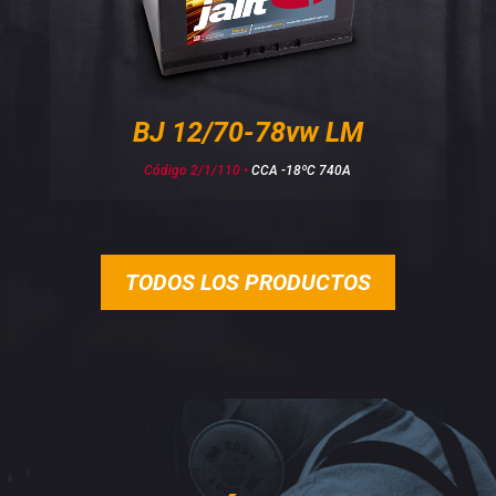
BJ 12/70-78vw LM
Código 2/1/110 •
CCA -18ºC 740A
TODOS LOS PRODUCTOS