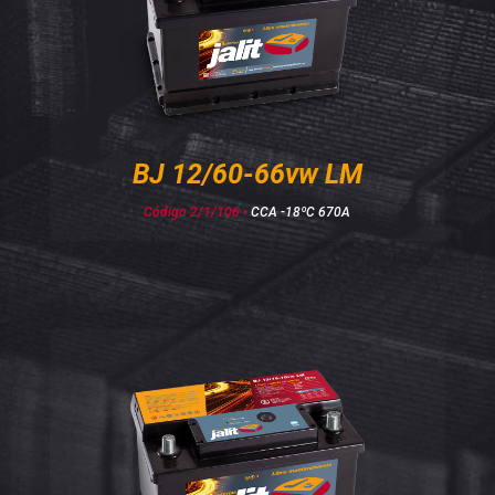
BJ 12/60-66vw LM
Código 2/1/106 •
CCA -18ºC 670A